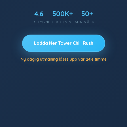
4.6
500K+
50+
BETYG
NEDLADDNINGAR
NIVÅER
Ladda Ner Tower Chill Rush
Ny daglig utmaning låses upp var 24:e timme